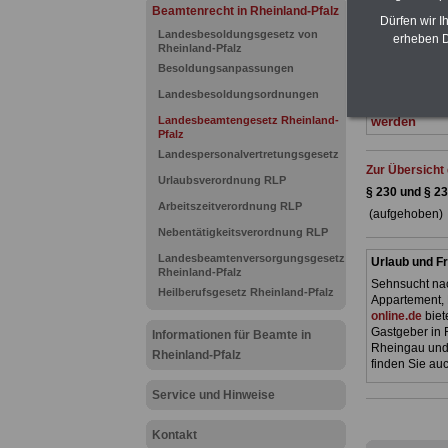
Ländern. Alle
Beamtenrecht in Rheinland-Pfalz
gegliedert un
Dürfen wir I
Landesbesoldungsgesetz von
Sachverhalte 
erheben D
Rheinland-Pfalz
Mitarbeiteri
öffentlichen
Besoldungsanpassungen
Pfalz
geeigne
Landesbesoldungsordnungen
Das
BEHÖR
Landesbeamtengesetz Rheinland-
werden
Pfalz
Landespersonalvertretungsgesetz
Zur Übersicht
Urlaubsverordnung RLP
§ 230 und § 
Arbeitszeitverordnung RLP
(aufgehoben)
Nebentätigkeitsverordnung RLP
Landesbeamtenversorgungsgesetz
Urlaub und Fr
Rheinland-Pfalz
Sehnsucht nac
Heilberufsgesetz Rheinland-Pfalz
Appartement, 
online.de
biet
Gastgeber in 
Informationen für Beamte in
Rheingau und 
Rheinland-Pfalz
finden Sie auc
Service und Hinweise
Kontakt