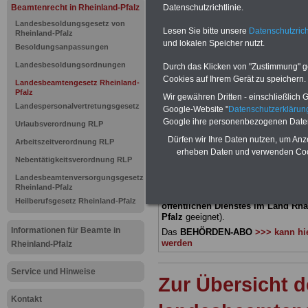
Beamtenrecht in Rheinland-Pfalz
Datenschutzrichtlinie.
Landesbea
Landesbesoldungsgesetz von
Lesen Sie bitte unsere
Datenschutzrich
Rheinland-Pfalz
und lokalen Speicher nutzt.
Rheinland-P
Besoldungsanpassungen
Landesbesoldungsordnungen
Durch das Klicken von "Zustimmung" geb
des Beamt
Cookies auf Ihrem Gerät zu speichern.
Landesbeamtengesetz Rheinland-
Pfalz
Wir gewähren Dritten - einschließlich Go
Landespersonalvertretungsgesetz
Google-Website "
Datenschutzerkläru
BEHÖRDEN-ABO
mit 3 Ratgebern fü
Google ihre personenbezogenen Date
Urlaubsverordnung RLP
22,50 Euro: Wissenswertes für Bea
Dürfen wir Ihre Daten nutzen, um Anz
und Beamte, Beamtenversorgungsre
Arbeitszeitverordnung RLP
(Bund/Länder) sowie Beihilferecht i
erheben Daten und verwenden Cook
Nebentätigkeitsverordnung RLP
Ländern. Alle drei Ratgeber sind über
gegliedert und erläutern auch kompliz
Landesbeamtenversorgungsgesetz
Sachverhalte verständlich (auch für
Rheinland-Pfalz
Mitarbeiterinnen und Mitarbeiter d
Heilberufsgesetz Rheinland-Pfalz
öffentlichen Dienstes im Land Rha
Pfalz
geeignet).
Informationen für Beamte in
Das
BEHÖRDEN-ABO
>>> kann hie
werden
Rheinland-Pfalz
Service und Hinweise
Zur Übersicht d
Kontakt