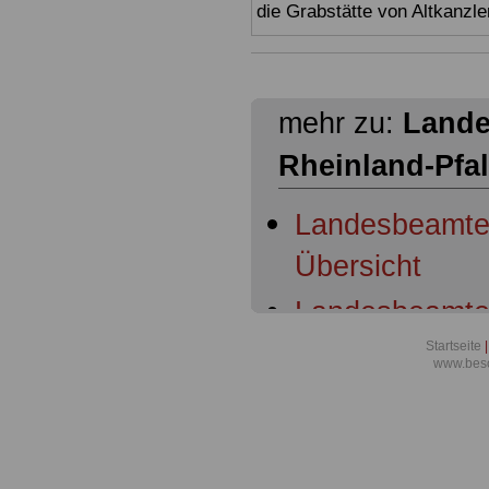
die Grabstätte von Altkanzl
mehr zu:
Lande
Rheinland-Pfa
Landesbeamten
Übersicht
Landesbeamten
§ 1 Geltungsb
Startseite
|
www.beso
Landesbeamten
§ 2 Dienstherr
Landesbeamten