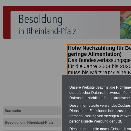
Hohe Nachzahlung für B
geringe Alimentation)
Das Bundesverfassungsgeri
für die Jahre 2008 bis 2020
muss bis
März 2027 eine N
die zun hohen Nachzahlun
(Beamte & Ruhestandsbea
Unsere Website beachtet die Richtlini
geben (Medienberichten z
europäischer Datenschutzvorschrifte
mind.
3.000 und 13.000 E
Datenschutzrichtlinie für elektronisch
hierzu eine Broschüre her
Diese Internetseite verwendet Cookie
des Gesetzentwurfs der Bu
Startseite
Dienste und Funktionen bereitzustell
(wahrscheinlich im Quarta
Personalisierung von Anzeigen verwende
Broschüre
.
personalisierte Werbung genutzt.
Besoldung in Rheinland-Pfalz
Diese Internetseite macht Gebrauch von