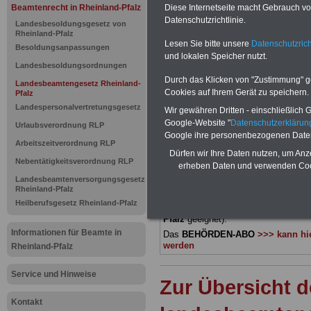
Beamtenrecht in Rheinland-Pfalz
Diese Internetseite macht Gebrauch von
Landesbea
Datenschutzrichtlinie.
Landesbesoldungsgesetz von
Rheinland-Pfalz
Lesen Sie bitte unsere
Datenschutzrich
Rheinland-P
Besoldungsanpassungen
und lokalen Speicher nutzt.
Landesbesoldungsordnungen
von Schäde
Durch das Klicken von "Zustimmung" geb
Landesbeamtengesetz Rheinland-
Cookies auf Ihrem Gerät zu speichern.
Pfalz
Landespersonalvertretungsgesetz
Wir gewähren Dritten - einschließlich Go
BEHÖRDEN-ABO
mit 3 Ratgebern fü
Google-Website "
Datenschutzerkläru
Urlaubsverordnung RLP
22,50 Euro: Wissenswertes für Bea
Google ihre personenbezogenen Date
und Beamte, Beamtenversorgungsre
Arbeitszeitverordnung RLP
(Bund/Länder) sowie Beihilferecht i
Dürfen wir Ihre Daten nutzen, um Anz
Nebentätigkeitsverordnung RLP
Ländern. Alle drei Ratgeber sind über
erheben Daten und verwenden Cook
gegliedert und erläutern auch kompliz
Landesbeamtenversorgungsgesetz
Sachverhalte verständlich (auch für
Rheinland-Pfalz
Mitarbeiterinnen und Mitarbeiter d
Heilberufsgesetz Rheinland-Pfalz
öffentlichen Dienstes im Land Rha
Pfalz
geeignet).
Informationen für Beamte in
Das
BEHÖRDEN-ABO
>>> kann hie
werden
Rheinland-Pfalz
Service und Hinweise
Zur Übersicht d
Kontakt