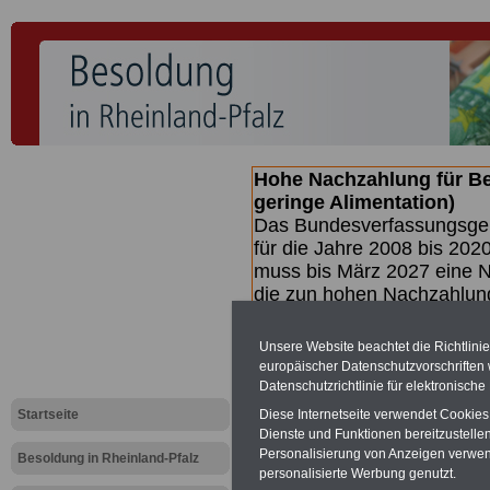
Hohe Nachzahlung für B
geringe Alimentation)
Das Bundesverfassungsgeri
für die Jahre 2008 bis 2020
muss bis
März 2027 eine N
die zun hohen Nachzahlun
(Beamte & Ruhestandsbea
geben (Medienberichten z
Unsere Website beachtet die Richtlini
mind.
3.000 und 13.000 E
europäischer Datenschutzvorschrifte
hierzu eine Broschüre her
Datenschutzrichtlinie für elektronisch
des Gesetzentwurfs der Bu
Startseite
Diese Internetseite verwendet Cookie
(wahrscheinlich im Quarta
Dienste und Funktionen bereitzustell
Broschüre
.
Personalisierung von Anzeigen verwende
Besoldung in Rheinland-Pfalz
personalisierte Werbung genutzt.