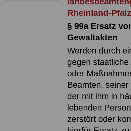
landesbeamten
Rheinland-Pfal
§ 99a Ersatz vo
Gewaltakten
Werden durch ein
gegen staatliche
oder Maßnahmen 
Beamten, seiner
der mit ihm in h
lebenden Person
zerstört oder ko
hierfür Ersatz z