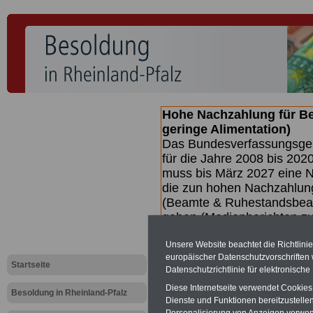
Hohe Nachzahlung für B
geringe Alimentation)
Das Bundesverfassungsgeri
für die Jahre 2008 bis 2020
muss bis
März 2027 eine N
die zun hohen Nachzahlun
(Beamte & Ruhestandsbea
geben (Medienberichten z
mind.
3.000 und 13.000 E
Unsere Website beachtet die Richtlini
hierzu eine Broschüre her
europäischer Datenschutzvorschrifte
des Gesetzentwurfs der Bu
Startseite
Datenschutzrichtlinie für elektronisch
(wahrscheinlich im Quarta
Diese Internetseite verwendet Cookie
Broschüre
.
Besoldung in Rheinland-Pfalz
Dienste und Funktionen bereitzustell
Personalisierung von Anzeigen verwende