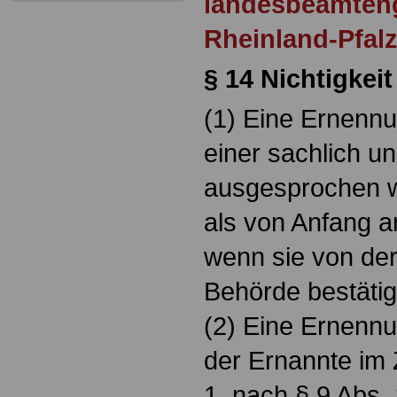
landesbeamten
Rheinland-Pfal
§ 14 Nichtigke
(1) Eine Ernennun
einer sachlich u
ausgesprochen w
als von Anfang 
wenn sie von der
Behörde bestätig
(2) Eine Ernennun
der Ernannte im 
1. nach § 9 Abs. 