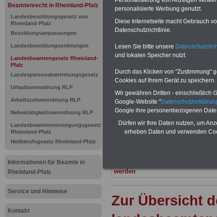
Beamtenrecht in Rheinland-Pfalz
personalisierte Werbung genutzt.
Landesbea
Landesbesoldungsgesetz von
Diese Internetseite macht Gebrauch von
Rheinland-Pfalz
Datenschutzrichtlinie.
Rheinland-P
Besoldungsanpassungen
Landesbesoldungsordnungen
Lesen Sie bitte unsere
Datenschutzrich
Nichtigkeit
und lokalen Speicher nutzt.
Landesbeamtengesetz Rheinland-
Pfalz
Durch das Klicken von "Zustimmung" geb
Landespersonalvertretungsgesetz
Cookies auf Ihrem Gerät zu speichern.
BEHÖRDEN-ABO
mit 3 Ratgebern fü
Urlaubsverordnung RLP
22,50 Euro: Wissenswertes für Bea
Wir gewähren Dritten - einschließlich Go
und Beamte, Beamtenversorgungsre
Arbeitszeitverordnung RLP
Google-Website "
Datenschutzerkläru
(Bund/Länder) sowie Beihilferecht i
Google ihre personenbezogenen Date
Nebentätigkeitsverordnung RLP
Ländern. Alle drei Ratgeber sind über
gegliedert und erläutern auch kompliz
Dürfen wir Ihre Daten nutzen, um Anz
Landesbeamtenversorgungsgesetz
Sachverhalte verständlich (auch für
erheben Daten und verwenden Cook
Rheinland-Pfalz
Mitarbeiterinnen und Mitarbeiter d
Heilberufsgesetz Rheinland-Pfalz
öffentlichen Dienstes im Land Rha
Pfalz
geeignet).
Informationen für Beamte in
Das
BEHÖRDEN-ABO
>>> kann hie
werden
Rheinland-Pfalz
Service und Hinweise
Zur Übersicht d
Kontakt