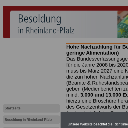
Hohe Nachzahlung für B
geringe Alimentation)
Das Bundesverfassungsgeri
für die Jahre 2008 bis 2020
muss bis
März 2027 eine N
die zun hohen Nachzahlun
(Beamte & Ruhestandsbea
geben (Medienberichten z
mind.
3.000 und 13.000 E
hierzu eine Broschüre her
des Gesetzentwurfs der Bu
Startseite
(wahrscheinlich im Quarta
Broschüre
.
Besoldung in Rheinland-Pfalz
Unsere Website beachtet die Richtlini