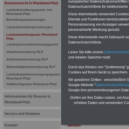
europäischer Datenschutzvorschrifte
Beamtenrecht in Rheinland-Pfalz
Datenschutzrichtlinie für elektronisch
Landesbea
Landesbesoldungsgesetz von
Diese Internetseite verwendet Cookie
Rheinland-Pfalz
Dienste und Funktionen bereitzustell
Rheinland-P
Besoldungsanpassungen
Personalisierung von Anzeigen verwende
Landesbesoldungsordnungen
personalisierte Werbung genutzt.
Zuständigke
Landesbeamtengesetz Rheinland-
Diese Internetseite macht Gebrauch von
Pfalz
Datenschutzrichtlinie.
Kommunalb
Landespersonalvertretungsgesetz
Lesen Sie bitte unsere
Datenschutzrich
Urlaubsverordnung RLP
Dienstvorg
und lokalen Speicher nutzt.
Arbeitszeitverordnung RLP
Durch das Klicken von "Zustimmung" geb
Nebentätigkeitsverordnung RLP
Cookies auf Ihrem Gerät zu speichern.
BEHÖRDEN-ABO
mit 3 Ratgebern fü
Landesbeamtenversorgungsgesetz
22,50 Euro: Wissenswertes für Bea
Rheinland-Pfalz
Wir gewähren Dritten - einschließlich Go
und Beamte, Beamtenversorgungsre
Heilberufsgesetz Rheinland-Pfalz
Google-Website "
Datenschutzerkläru
(Bund/Länder) sowie Beihilferecht i
Google ihre personenbezogenen Date
Ländern. Alle drei Ratgeber sind über
gegliedert und erläutern auch kompliz
Informationen für Beamte in
Dürfen wir Ihre Daten nutzen, um Anz
Sachverhalte verständlich (auch für
Rheinland-Pfalz
erheben Daten und verwenden Cook
Mitarbeiterinnen und Mitarbeiter d
öffentlichen Dienstes im Land Rha
Service und Hinweise
Pfalz
geeignet).
Das
BEHÖRDEN-ABO
>>> kann hie
Kontakt
werden