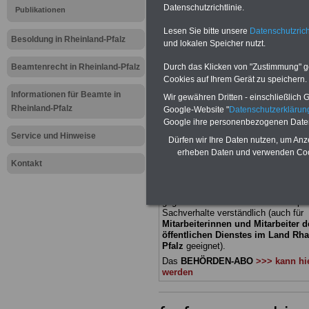
Datenschutzrichtlinie.
Publikationen
Meldung fü
Lesen Sie bitte unsere
Datenschutzrich
Besoldung in Rheinland-Pfalz
und lokalen Speicher nutzt.
öffentliche
Beamtenrecht in Rheinland-Pfalz
Durch das Klicken von "Zustimmung" geb
Rheinland-P
Cookies auf Ihrem Gerät zu speichern.
Informationen für Beamte in
Wir gewähren Dritten - einschließlich Go
in Schulen
Rheinland-Pfalz
Google-Website "
Datenschutzerkläru
Google ihre personenbezogenen Date
Service und Hinweise
Dürfen wir Ihre Daten nutzen, um Anz
BEHÖRDEN-ABO
mit 3 Ratgebern fü
erheben Daten und verwenden Cook
22,50 Euro: Wissenswertes für Bea
Kontakt
und Beamte, Beamtenversorgungsre
(Bund/Länder) sowie Beihilferecht i
Ländern. Alle drei Ratgeber sind über
gegliedert und erläutern auch kompliz
Sachverhalte verständlich (auch für
Mitarbeiterinnen und Mitarbeiter d
öffentlichen Dienstes im Land Rha
Pfalz
geeignet).
Das
BEHÖRDEN-ABO
>>> kann hie
werden