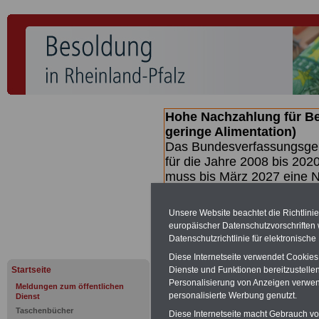
Hohe Nachzahlung für B
geringe Alimentation)
Das Bundesverfassungsgeri
für die Jahre 2008 bis 2020
muss bis
März 2027 eine N
die zun hohen Nachzahlun
(Beamte & Ruhestandsbea
Unsere Website beachtet die Richtlini
geben (Medienberichten z
europäischer Datenschutzvorschrifte
mind.
3.000 und 13.000 E
Datenschutzrichtlinie für elektronisch
hierzu eine Broschüre her
Diese Internetseite verwendet Cookie
des Gesetzentwurfs der Bu
Startseite
Dienste und Funktionen bereitzustell
(wahrscheinlich im Quarta
Personalisierung von Anzeigen verwende
Meldungen zum öffentlichen
Broschüre
.
personalisierte Werbung genutzt.
Dienst
Taschenbücher
Diese Internetseite macht Gebrauch von