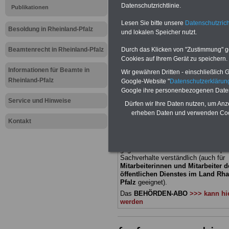
Datenschutzrichtlinie.
Publikationen
Meldung fü
Lesen Sie bitte unsere
Datenschutzrich
Besoldung in Rheinland-Pfalz
und lokalen Speicher nutzt.
öffentliche
Beamtenrecht in Rheinland-Pfalz
Durch das Klicken von "Zustimmung" geb
Rheinland-P
Cookies auf Ihrem Gerät zu speichern.
Informationen für Beamte in
Wir gewähren Dritten - einschließlich Go
Bezahlung 
Rheinland-Pfalz
Google-Website "
Datenschutzerkläru
Google ihre personenbezogenen Date
Service und Hinweise
Dürfen wir Ihre Daten nutzen, um Anz
BEHÖRDEN-ABO
mit 3 Ratgebern fü
erheben Daten und verwenden Cook
22,50 Euro: Wissenswertes für Bea
Kontakt
und Beamte, Beamtenversorgungsre
(Bund/Länder) sowie Beihilferecht i
Ländern. Alle drei Ratgeber sind über
gegliedert und erläutern auch kompliz
Sachverhalte verständlich (auch für
Mitarbeiterinnen und Mitarbeiter d
öffentlichen Dienstes im Land Rha
Pfalz
geeignet).
Das
BEHÖRDEN-ABO
>>> kann hie
werden