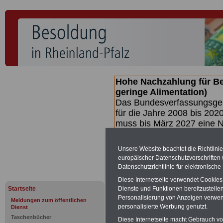
Hohe Nachzahlung für B
geringe Alimentation)
Das Bundesverfassungsgeri
für die Jahre 2008 bis 2020
muss bis
März 2027 eine N
die zun hohen Nachzahlun
(Beamte & Ruhestandsbea
Unsere Website beachtet die Richtlini
geben (Medienberichten z
europäischer Datenschutzvorschrifte
mind.
3.000 und 13.000 E
Datenschutzrichtlinie für elektronisch
hierzu eine Broschüre her
Diese Internetseite verwendet Cookie
des Gesetzentwurfs der Bu
Startseite
Dienste und Funktionen bereitzustell
(wahrscheinlich im Quarta
Personalisierung von Anzeigen verwende
Meldungen zum öffentlichen
Broschüre
.
personalisierte Werbung genutzt.
Dienst
Taschenbücher
Diese Internetseite macht Gebrauch von