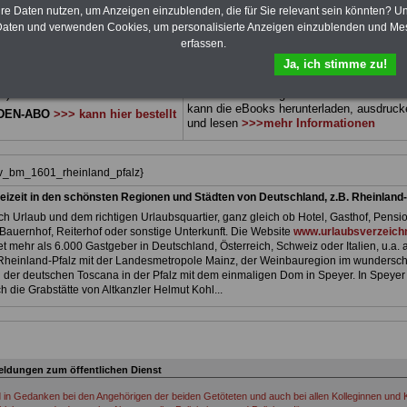
 sowie Beihilferecht in Bund und
können Sie zehn Bücher als eBook
hre Daten nutzen, um Anzeigen einzublenden, die für Sie relevant sein könnten? U
 drei Ratgeber sind übersichtlich
herunterladen, auch für Beschäftigte im
L
aten und verwenden Cookies, um personalisierte Anzeigen einzublenden und Me
d erläutern auch komplizierte
Rheinland-Pfalz
geeignet: die Bücher
erfassen.
verständlich (auch für
behandeln Beamtenrecht, Besoldung, Beih
Ja, ich stimme zu!
nnen und Mitarbeiter des
Beamtenversorgung, Rund ums Geld,
 Dienstes im Land Rhainland-
Nebentätigkeitsrecht, Frauen im öffentl. D
t).
und Berufseinstieg im öffentlichen Dienst
kann die eBooks herunterladen, ausdruck
DEN-ABO
>>> kann hier bestellt
und lesen
>>>mehr Informationen
iv_bm_1601_rheinland_pfalz}
eizeit in den schönsten Regionen und Städten von Deutschland, z.B. Rheinland-
h Urlaub und dem richtigen Urlaubsquartier, ganz gleich ob Hotel, Gasthof, Pensio
Bauernhof, Reiterhof oder sonstige Unterkunft. Die Website
www.urlaubsverzeichn
et mehr als 6.000 Gastgeber in Deutschland, Österreich, Schweiz oder Italien, u.a. 
Rheinland-Pfalz mit der Landesmetropole Mainz, der Weinbauregion im wundersc
der deutschen Toscana in der Pfalz mit dem einmaligen Dom in Speyer. In Speyer
h die Grabstätte von Altkanzler Helmut Kohl...
ldungen zum öffentlichen Dienst
d in Gedanken bei den Angehörigen der beiden Getöteten und auch bei allen Kolleginnen und K