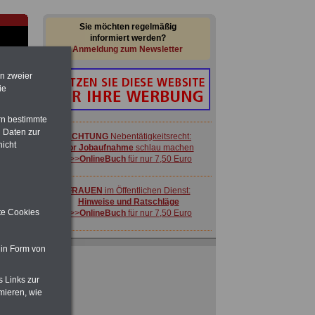
Sie möchten regelmäßig
informiert werden?
Anmeldung zum Newsletter
en zweier
ie
rn bestimmte
 Daten zur
ACHTUNG
Nebentätigkeitsrecht:
nicht
vor Jobaufnahme
schlau machen
>>>
OnlineBuch
für nur 7,50 Euro
-
FRAUEN
im Öffentlichen Dienst:
Hinweise und Ratschläge
ite Cookies
>>>
OnlineBuch
für nur 7,50 Euro
Gute
Ratgeber für nur 7,50 Euro
 in Form von
Beihilfe
in Bund und Ländern oder zum
Beamtenversorgungsrecht
s Links zur
 zu
mieren, wie
 Öff.
m Jahr