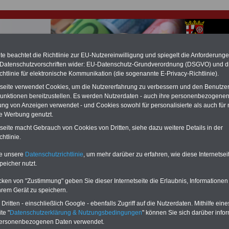
e beachtet die Richtlinie zur EU-Nutzereinwilligung und spiegelt die Anforderung
 Datenschutzvorschriften wider: EU-Datenschutz-Grundverordnung (DSGVO) und d
chtlinie für elektronische Kommunikation (die sogenannte E-Privacy-Richtlinie).
hlung für Beamte & Ruhestandsbeamte (zu geringe Alimentation)
tseite verwendet Cookies, um die Nutzererfahrung zu verbessern und den Benutze
fassungsgericht hat die Landesbesoldung von Berlin für die Jahre 2008 bis
unktionen bereitzustellen. Es werden Nutzerdaten - auch ihre personenbezogenen
assungswidrig erklärt (Berlin muss bis
März 2027 eine Neuregelung der
ung von Anzeigen verwendet - und Cookies sowohl für personalisierte als auch für 
schließen, die zun hohen Nachzahlungen führen wird). Auch beim Bund
te Werbung genutzt.
hestandsbeamte) wird es hohe Nachzahlungen geben (Medienberichten
en
alle (!) Beamte
zwischen mind.
3.000 und 13.000 Euro
,rechnen. Der INFO
tseite macht Gebrauch von Cookies von Dritten, siehe dazu weitere Details in der
hierzu eine Broschüre heraus, die unmittelbar nach dem Beschluss des
htlinie.
s der Bundesregierung vorgelegt wird (wahrscheinlich im Quartal.2026
Vor)Bestellung der Broschüre
.
te unsere
Datenschutzrichtlinie
, um mehr darüber zu erfahren, wie diese Internetse
peicher nutzt.
r Beamte und den öffentlichen Dienst in Rheinland-Pfalz: 
cken von "Zustimmung" geben Sie dieser Internetseite die Erlaubnis, Informationen
hrem Gerät zu speichern.
ritten - einschließlich Google - ebenfalls Zugriff auf die Nutzerdaten. Mithilfe eine
-ABO
mit 3 Ratgebern für nur
PDF-SERVICE: 10 Bücher bzw. eBooks
te "
Datenschutzerklärung & Nutzungsbedingungen
" können Sie sich darüber infor
Wissenswertes für Beamtinnen
wichtigen Themen für Beamte und dem
personenbezogenen Daten verwendet.
 Beamtenversorgungsrecht
Dienst
Zum Komplettpreis von 15 Euro i