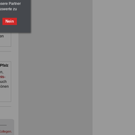
nsere Partner
and
sswerte zu
ilfe,
ACHTUNG
Nebentätigkeitsrecht:
Nein
vor Jobaufnahme
schlau machen
ienst.
>>>
OnlineBuch
für nur 7,50 Euro
. Man
en
FRAUEN
im Öffentlichen Dienst:
Hinweise und Ratschläge
>>>
OnlineBuch
für nur 7,50 Euro
Pfalz
n,
is-
auch
hönen
ollegen.