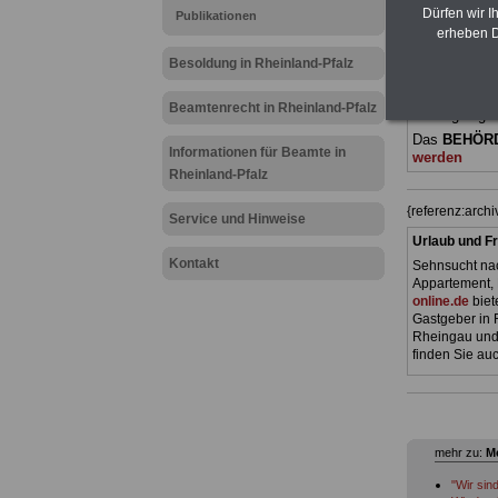
(Bund/Länder)
Dürfen wir I
Publikationen
Ländern. Alle
erheben D
gegliedert un
Sachverhalte 
Besoldung in Rheinland-Pfalz
Mitarbeiteri
öffentlichen
Beamtenrecht in Rheinland-Pfalz
Pfalz
geeigne
Das
BEHÖR
Informationen für Beamte in
werden
Rheinland-Pfalz
{referenz:arch
Service und Hinweise
Urlaub und Fr
Kontakt
Sehnsucht nac
Appartement, 
online.de
biet
Gastgeber in 
Rheingau und 
finden Sie auc
mehr zu:
Me
"Wir sin