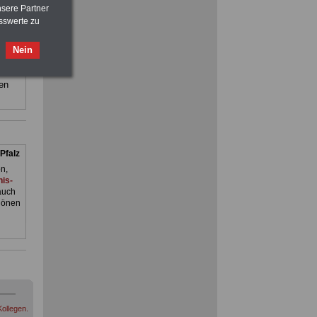
Beamtenversorgungsrecht
nsere Partner
and
sswerte zu
FRAUEN
im Öffentlichen Dienst:
ilfe,
Nein
Hinweise und Ratschläge
>>>
OnlineBuch
für nur 7,50 Euro
ienst.
. Man
en
Pfalz
n,
is-
auch
hönen
ollegen.