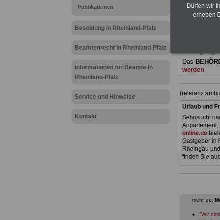
(Bund/Länder)
Dürfen wir I
Publikationen
Ländern. Alle
erheben D
gegliedert un
Sachverhalte 
Besoldung in Rheinland-Pfalz
Mitarbeiteri
öffentlichen
Beamtenrecht in Rheinland-Pfalz
Pfalz
geeigne
Das
BEHÖR
Informationen für Beamte in
werden
Rheinland-Pfalz
{referenz:arch
Service und Hinweise
Urlaub und Fr
Kontakt
Sehnsucht nac
Appartement, 
online.de
biet
Gastgeber in 
Rheingau und 
finden Sie auc
mehr zu:
Me
"Wir sin