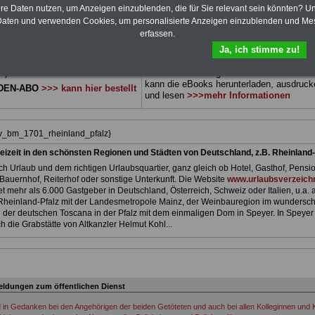
 sowie Beihilferecht in Bund und
können Sie zehn Bücher als eBook
hre Daten nutzen, um Anzeigen einzublenden, die für Sie relevant sein könnten? U
 drei Ratgeber sind übersichtlich
herunterladen, auch für Beschäftigte im
L
aten und verwenden Cookies, um personalisierte Anzeigen einzublenden und Me
d erläutern auch komplizierte
Rheinland-Pfalz
geeignet: die Bücher
erfassen.
verständlich (auch für
behandeln Beamtenrecht, Besoldung, Beih
Ja, ich stimme zu!
nnen und Mitarbeiter des
Beamtenversorgung, Rund ums Geld,
 Dienstes im Land Rhainland-
Nebentätigkeitsrecht, Frauen im öffentl. D
t).
und Berufseinstieg im öffentlichen Dienst
kann die eBooks herunterladen, ausdruck
DEN-ABO
>>> kann hier bestellt
und lesen
>>>mehr Informationen
iv_bm_1701_rheinland_pfalz}
eizeit in den schönsten Regionen und Städten von Deutschland, z.B. Rheinland-
h Urlaub und dem richtigen Urlaubsquartier, ganz gleich ob Hotel, Gasthof, Pensio
Bauernhof, Reiterhof oder sonstige Unterkunft. Die Website
www.urlaubsverzeichn
et mehr als 6.000 Gastgeber in Deutschland, Österreich, Schweiz oder Italien, u.a. 
Rheinland-Pfalz mit der Landesmetropole Mainz, der Weinbauregion im wundersc
der deutschen Toscana in der Pfalz mit dem einmaligen Dom in Speyer. In Speyer
h die Grabstätte von Altkanzler Helmut Kohl...
ldungen zum öffentlichen Dienst
d in Gedanken bei den Angehörigen der beiden Getöteten und auch bei allen Kolleginnen und K