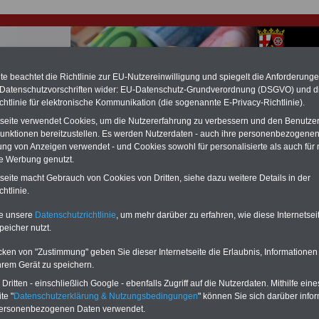
e beachtet die Richtlinie zur EU-Nutzereinwilligung und spiegelt die Anforderung
 Datenschutzvorschriften wider: EU-Datenschutz-Grundverordnung (DSGVO) und d
chtlinie für elektronische Kommunikation (die sogenannte E-Privacy-Richtlinie).
hlung für Beamte & Ruhestandsbeamte (zu geringe Alimentation)
tseite verwendet Cookies, um die Nutzererfahrung zu verbessern und den Benutze
fassungsgericht hat die Landesbesoldung von Berlin für die Jahre 2008 bis
unktionen bereitzustellen. Es werden Nutzerdaten - auch ihre personenbezogenen
assungswidrig erklärt (Berlin muss bis
März 2027 eine Neuregelung der
ung von Anzeigen verwendet - und Cookies sowohl für personalisierte als auch für 
schließen, die zun hohen Nachzahlungen führen wird). Auch beim Bund
te Werbung genutzt.
hestandsbeamte) wird es hohe Nachzahlungen geben (Medienberichten
en
alle (!) Beamte
zwischen mind.
3.000 und 13.000 Euro
,rechnen. Der INFO
tseite macht Gebrauch von Cookies von Dritten, siehe dazu weitere Details in der
hierzu eine Broschüre heraus, die unmittelbar nach dem Beschluss des
htlinie.
s der Bundesregierung vorgelegt wird (wahrscheinlich im Quartal.2026
Vor)Bestellung der Broschüre
.
te unsere
Datenschutzrichtlinie
, um mehr darüber zu erfahren, wie diese Internetse
peicher nutzt.
r Beamte und den öffentlichen Dienst in Rheinland-Pfalz:
cken von "Zustimmung" geben Sie dieser Internetseite die Erlaubnis, Informationen
e mit Folgen
hrem Gerät zu speichern.
ritten - einschließlich Google - ebenfalls Zugriff auf die Nutzerdaten. Mithilfe eine
-ABO
mit 3 Ratgebern für nur
PDF-SERVICE: 10 Bücher bzw. eBooks
te "
Datenschutzerklärung & Nutzungsbedingungen
" können Sie sich darüber infor
Wissenswertes für Beamtinnen
wichtigen Themen für Beamte und dem
personenbezogenen Daten verwendet.
 Beamtenversorgungsrecht
Dienst
Zum Komplettpreis von 15 Euro i