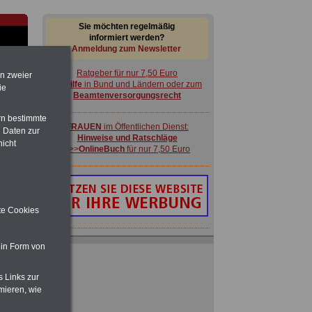
Sie möchten regelmäßig
informiert werden?
Anmeldung zum Newsletter
Ratgeber für nur 7,50 Euro
en zweier
Beihilfe
in Bund und Ländern oder zum
ie
Beamtenversorgungsrecht
rn bestimmte
FRAUEN
im Öffentlichen Dienst:
 Daten zur
Hinweise und Ratschläge
nicht
>>>
OnlineBuch
für nur 7,50 Euro
-
ite Cookies
ACHTUNG
Nebentätigkeitsrecht:
 in Form von
vor Jobaufnahme
schlau machen
>>>
OnlineBuch
für nur 7,50 Euro
s Links zur
 zu
mieren, wie
 Öff.
Ratgeber für nur 7,50 Euro
m Jahr
Beihilfe
in Bund und Ländern oder zum