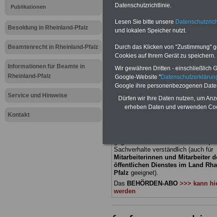
Datenschutzrichtlinie.
Publikationen
Meldung fü
Lesen Sie bitte unsere
Datenschutzrich
Besoldung in Rheinland-Pfalz
und lokalen Speicher nutzt.
öffentliche
Beamtenrecht in Rheinland-Pfalz
Durch das Klicken von "Zustimmung" geb
Rheinland-P
Cookies auf Ihrem Gerät zu speichern.
Informationen für Beamte in
Wir gewähren Dritten - einschließlich Go
unterrepräs
Rheinland-Pfalz
Google-Website "
Datenschutzerkläru
Google ihre personenbezogenen Date
Service und Hinweise
Dürfen wir Ihre Daten nutzen, um Anz
BEHÖRDEN-ABO
mit 3 Ratgebern fü
erheben Daten und verwenden Cook
22,50 Euro: Wissenswertes für Bea
Kontakt
und Beamte, Beamtenversorgungsre
(Bund/Länder) sowie Beihilferecht i
Ländern. Alle drei Ratgeber sind über
gegliedert und erläutern auch kompliz
Sachverhalte verständlich (auch für
Mitarbeiterinnen und Mitarbeiter d
öffentlichen Dienstes im Land Rha
Pfalz
geeignet).
Das
BEHÖRDEN-ABO
>>> kann hie
werden