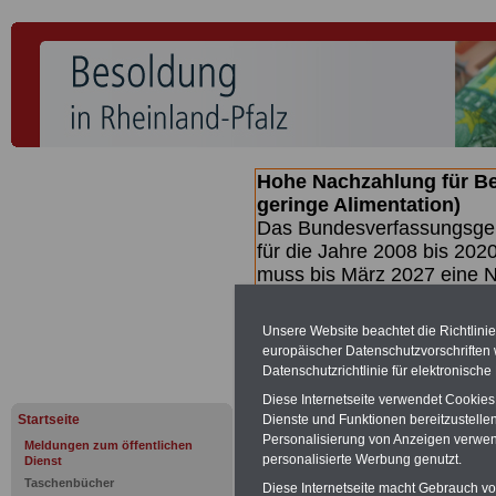
Hohe Nachzahlung für B
geringe Alimentation)
Das Bundesverfassungsgeri
für die Jahre 2008 bis 2020
muss bis
März 2027 eine N
die zun hohen Nachzahlun
(Beamte & Ruhestandsbea
Unsere Website beachtet die Richtlini
geben (Medienberichten z
europäischer Datenschutzvorschrifte
mind.
3.000 und 13.000 E
Datenschutzrichtlinie für elektronisch
hierzu eine Broschüre her
Diese Internetseite verwendet Cookie
des Gesetzentwurfs der Bu
Startseite
Dienste und Funktionen bereitzustell
(wahrscheinlich im Quarta
Personalisierung von Anzeigen verwende
Meldungen zum öffentlichen
Broschüre
.
personalisierte Werbung genutzt.
Dienst
Taschenbücher
Diese Internetseite macht Gebrauch von