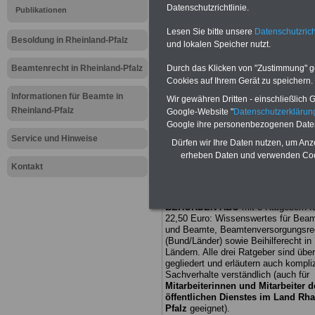
Datenschutzrichtlinie.
Publikationen
Meldung fü
Lesen Sie bitte unsere
Datenschutzrich
Besoldung in Rheinland-Pfalz
und lokalen Speicher nutzt.
öffentliche
Beamtenrecht in Rheinland-Pfalz
Durch das Klicken von "Zustimmung" geb
Rheinland-P
Cookies auf Ihrem Gerät zu speichern.
Informationen für Beamte in
Wir gewähren Dritten - einschließlich Go
Mitbestimm
Rheinland-Pfalz
Google-Website "
Datenschutzerkläru
Google ihre personenbezogenen Date
öffentliche
Service und Hinweise
Dürfen wir Ihre Daten nutzen, um Anz
erheben Daten und verwenden Cook
erforderlich
Kontakt
BEHÖRDEN-ABO
mit 3 Ratgebern fü
22,50 Euro: Wissenswertes für Bea
und Beamte, Beamtenversorgungsre
(Bund/Länder) sowie Beihilferecht i
Ländern. Alle drei Ratgeber sind über
gegliedert und erläutern auch kompliz
Sachverhalte verständlich (auch für
Mitarbeiterinnen und Mitarbeiter d
öffentlichen Dienstes im Land Rha
Pfalz
geeignet).