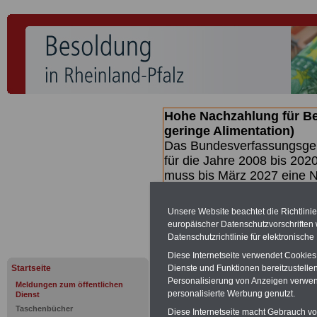
Hohe Nachzahlung für B
geringe Alimentation)
Das Bundesverfassungsgeri
für die Jahre 2008 bis 2020
muss bis
März 2027 eine N
die zun hohen Nachzahlun
(Beamte & Ruhestandsbea
Unsere Website beachtet die Richtlini
geben (Medienberichten z
europäischer Datenschutzvorschrifte
mind.
3.000 und 13.000 E
Datenschutzrichtlinie für elektronisch
hierzu eine Broschüre her
Diese Internetseite verwendet Cookie
des Gesetzentwurfs der Bu
Startseite
Dienste und Funktionen bereitzustell
(wahrscheinlich im Quarta
Personalisierung von Anzeigen verwende
Meldungen zum öffentlichen
Broschüre
.
personalisierte Werbung genutzt.
Dienst
Taschenbücher
Diese Internetseite macht Gebrauch von