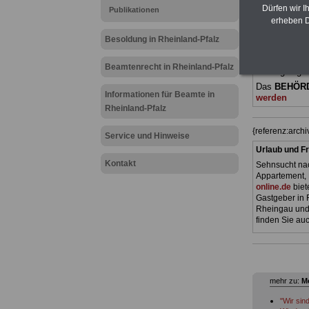
(Bund/Länder)
Dürfen wir I
Publikationen
Ländern. Alle
erheben D
gegliedert un
Sachverhalte 
Besoldung in Rheinland-Pfalz
Mitarbeiteri
öffentlichen
Beamtenrecht in Rheinland-Pfalz
Pfalz
geeigne
Das
BEHÖR
Informationen für Beamte in
werden
Rheinland-Pfalz
{referenz:arch
Service und Hinweise
Urlaub und Fr
Kontakt
Sehnsucht nac
Appartement, 
online.de
biet
Gastgeber in 
Rheingau und 
finden Sie auc
mehr zu:
Me
"Wir sin