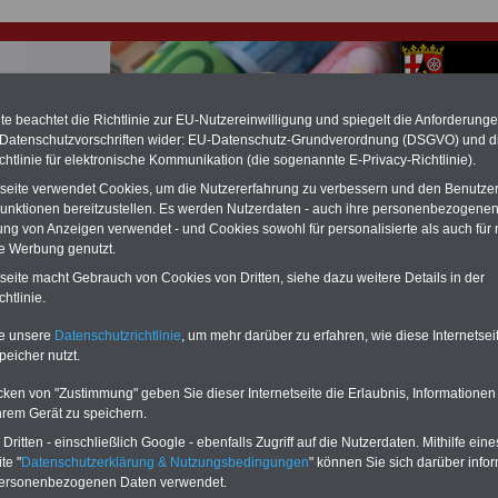
e beachtet die Richtlinie zur EU-Nutzereinwilligung und spiegelt die Anforderung
 Datenschutzvorschriften wider: EU-Datenschutz-Grundverordnung (DSGVO) und d
chtlinie für elektronische Kommunikation (die sogenannte E-Privacy-Richtlinie).
hlung für Beamte & Ruhestandsbeamte (zu geringe Alimentation)
tseite verwendet Cookies, um die Nutzererfahrung zu verbessern und den Benutze
fassungsgericht hat die Landesbesoldung von Berlin für die Jahre 2008 bis
unktionen bereitzustellen. Es werden Nutzerdaten - auch ihre personenbezogenen
assungswidrig erklärt (Berlin muss bis
März 2027 eine Neuregelung der
ung von Anzeigen verwendet - und Cookies sowohl für personalisierte als auch für 
schließen, die zun hohen Nachzahlungen führen wird). Auch beim Bund
te Werbung genutzt.
hestandsbeamte) wird es hohe Nachzahlungen geben (Medienberichten
en
alle (!) Beamte
zwischen mind.
3.000 und 13.000 Euro
,rechnen. Der INFO
tseite macht Gebrauch von Cookies von Dritten, siehe dazu weitere Details in der
hierzu eine Broschüre heraus, die unmittelbar nach dem Beschluss des
htlinie.
s der Bundesregierung vorgelegt wird (wahrscheinlich im Quartal.2026
Vor)Bestellung der Broschüre
.
te unsere
Datenschutzrichtlinie
, um mehr darüber zu erfahren, wie diese Internetse
peicher nutzt.
r Beamte und den öffentlichen Dienst in Rheinland-Pfalz:
cken von "Zustimmung" geben Sie dieser Internetseite die Erlaubnis, Informationen
 gesunde Schule und Kita gestalten
hrem Gerät zu speichern.
ritten - einschließlich Google - ebenfalls Zugriff auf die Nutzerdaten. Mithilfe eine
-ABO
mit 3 Ratgebern für nur
PDF-SERVICE: 10 Bücher bzw. eBooks
te "
Datenschutzerklärung & Nutzungsbedingungen
" können Sie sich darüber infor
Wissenswertes für Beamtinnen
wichtigen Themen für Beamte und dem
personenbezogenen Daten verwendet.
 Beamtenversorgungsrecht
Dienst
Zum Komplettpreis von 15 Euro i