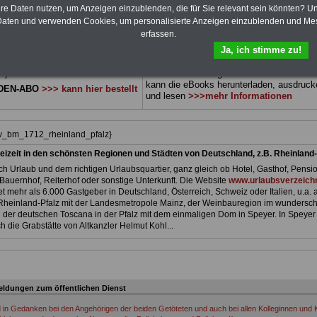
 sowie Beihilferecht in Bund und
können Sie zehn Bücher als eBook
hre Daten nutzen, um Anzeigen einzublenden, die für Sie relevant sein könnten? U
 drei Ratgeber sind übersichtlich
herunterladen, auch für Beschäftigte im
L
aten und verwenden Cookies, um personalisierte Anzeigen einzublenden und Me
d erläutern auch komplizierte
Rheinland-Pfalz
geeignet: die Bücher
erfassen.
verständlich (auch für
behandeln Beamtenrecht, Besoldung, Beih
Ja, ich stimme zu!
nnen und Mitarbeiter des
Beamtenversorgung, Rund ums Geld,
 Dienstes im Land Rhainland-
Nebentätigkeitsrecht, Frauen im öffentl. D
t).
und Berufseinstieg im öffentlichen Dienst
kann die eBooks herunterladen, ausdruck
DEN-ABO
>>> kann hier bestellt
und lesen
>>>mehr Informationen
iv_bm_1712_rheinland_pfalz}
eizeit in den schönsten Regionen und Städten von Deutschland, z.B. Rheinland-
h Urlaub und dem richtigen Urlaubsquartier, ganz gleich ob Hotel, Gasthof, Pensio
Bauernhof, Reiterhof oder sonstige Unterkunft. Die Website
www.urlaubsverzeichn
et mehr als 6.000 Gastgeber in Deutschland, Österreich, Schweiz oder Italien, u.a. 
Rheinland-Pfalz mit der Landesmetropole Mainz, der Weinbauregion im wundersc
der deutschen Toscana in der Pfalz mit dem einmaligen Dom in Speyer. In Speyer
h die Grabstätte von Altkanzler Helmut Kohl...
ldungen zum öffentlichen Dienst
d in Gedanken bei den Angehörigen der beiden Getöteten und auch bei allen Kolleginnen und K