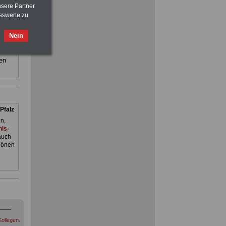
nsere Partner
and
sswerte zu
ilfe,
Ratgeber für nur 7,50 Euro
Nein
Beihilfe
in Bund und Ländern oder zum
ienst.
Beamtenversorgungsrecht
. Man
en
FRAUEN
im Öffentlichen Dienst:
Hinweise und Ratschläge
>>>
OnlineBuch
für nur 7,50 Euro
Pfalz
n,
is-
auch
hönen
ollegen.