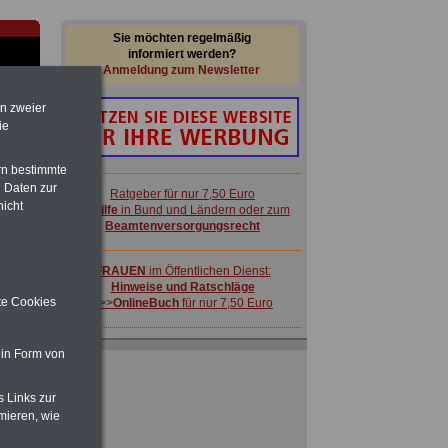
Sie möchten regelmäßig
informiert werden?
Anmeldung zum Newsletter
en zweier
ie
rn bestimmte
 Daten zur
Ratgeber für nur 7,50 Euro
nicht
Beihilfe
in Bund und Ländern oder zum
Beamtenversorgungsrecht
-
FRAUEN
im Öffentlichen Dienst:
Hinweise und Ratschläge
ite Cookies
>>>
OnlineBuch
für nur 7,50 Euro
ACHTUNG
Nebentätigkeitsrecht:
 in Form von
vor Jobaufnahme
schlau machen
>>>
OnlineBuch
für nur 7,50 Euro
s Links zur
 zu
mieren, wie
 Öff.
m Jahr