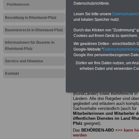
Datenschutzrichtlinie.
Publikationen
Meldung fü
Lesen Sie bitte unsere
Datenschutzrich
Besoldung in Rheinland-Pfalz
und lokalen Speicher nutzt.
öffentliche
Beamtenrecht in Rheinland-Pfalz
Durch das Klicken von "Zustimmung" geb
Rheinland-
Cookies auf Ihrem Gerät zu speichern.
Informationen für Beamte in
Wir gewähren Dritten - einschließlich Go
für bessere
Rheinland-Pfalz
Google-Website "
Datenschutzerkläru
Google ihre personenbezogenen Date
Beamten
Service und Hinweise
Dürfen wir Ihre Daten nutzen, um Anz
erheben Daten und verwenden Cook
Kontakt
BEHÖRDEN-ABO
mit 3 Ratgebern fü
22,50 Euro: Wissenswertes für Bea
und Beamte, Beamtenversorgungsre
(Bund/Länder) sowie Beihilferecht i
Ländern. Alle drei Ratgeber sind über
gegliedert und erläutern auch kompliz
Sachverhalte verständlich (auch für
Mitarbeiterinnen und Mitarbeiter d
öffentlichen Dienstes im Land Rha
Pfalz
geeignet).
Das
BEHÖRDEN-ABO
>>> kann hie
werden