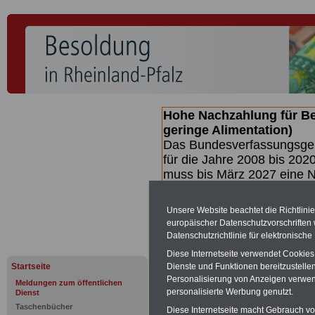
Hohe Nachzahlung für B
geringe Alimentation)
Das Bundesverfassungsgeri
für die Jahre 2008 bis 2020
muss bis
März 2027 eine N
die zun hohen Nachzahlun
(Beamte & Ruhestandsbea
Unsere Website beachtet die Richtlini
geben (Medienberichten z
europäischer Datenschutzvorschrifte
mind.
3.000 und 13.000 E
Datenschutzrichtlinie für elektronisch
hierzu eine Broschüre her
Diese Internetseite verwendet Cookie
des Gesetzentwurfs der Bu
Startseite
Dienste und Funktionen bereitzustell
(wahrscheinlich im Quarta
Personalisierung von Anzeigen verwende
Meldungen zum öffentlichen
Broschüre
.
personalisierte Werbung genutzt.
Dienst
Taschenbücher
Diese Internetseite macht Gebrauch von