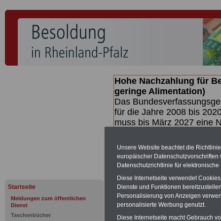
Hohe Nachzahlung für B
geringe Alimentation)
Das Bundesverfassungsgeri
für die Jahre 2008 bis 2020
muss bis
März 2027 eine N
die zun hohen Nachzahlun
(Beamte & Ruhestandsbea
Unsere Website beachtet die Richtlini
geben (Medienberichten z
europäischer Datenschutzvorschrifte
mind.
3.000 und 13.000 E
Datenschutzrichtlinie für elektronisch
hierzu eine Broschüre her
Diese Internetseite verwendet Cookie
des Gesetzentwurfs der Bu
Startseite
Dienste und Funktionen bereitzustell
(wahrscheinlich im Quarta
Personalisierung von Anzeigen verwende
Meldungen zum öffentlichen
Broschüre
.
personalisierte Werbung genutzt.
Dienst
Taschenbücher
Diese Internetseite macht Gebrauch von