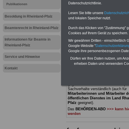
Datenschutzrichtlinie.
Publikationen
Meldung fü
Lesen Sie bitte unsere
Datenschutzrich
Besoldung in Rheinland-Pfalz
und lokalen Speicher nutzt.
öffentliche
Beamtenrecht in Rheinland-Pfalz
Durch das Klicken von "Zustimmung" geb
Rheinland-P
Cookies auf Ihrem Gerät zu speichern.
Informationen für Beamte in
Wir gewähren Dritten - einschließlich Go
bei der Poli
Rheinland-Pfalz
Google-Website "
Datenschutzerkläru
Google ihre personenbezogenen Date
Service und Hinweise
Dürfen wir Ihre Daten nutzen, um Anz
BEHÖRDEN-ABO
mit 3 Ratgebern fü
erheben Daten und verwenden Cook
22,50 Euro: Wissenswertes für Bea
Kontakt
und Beamte, Beamtenversorgungsre
(Bund/Länder) sowie Beihilferecht i
Ländern. Alle drei Ratgeber sind über
gegliedert und erläutern auch kompliz
Sachverhalte verständlich (auch für
Mitarbeiterinnen und Mitarbeiter d
öffentlichen Dienstes im Land Rha
Pfalz
geeignet).
Das
BEHÖRDEN-ABO
>>> kann hie
werden