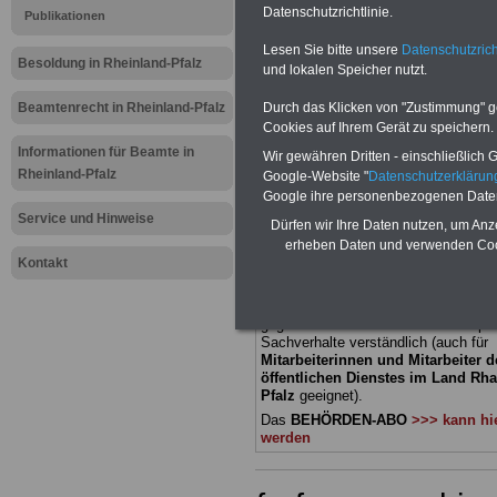
Datenschutzrichtlinie.
Publikationen
Meldung fü
Lesen Sie bitte unsere
Datenschutzrich
Besoldung in Rheinland-Pfalz
und lokalen Speicher nutzt.
öffentliche
Beamtenrecht in Rheinland-Pfalz
Durch das Klicken von "Zustimmung" geb
Rheinland-
Cookies auf Ihrem Gerät zu speichern.
Informationen für Beamte in
Wir gewähren Dritten - einschließlich Go
Schuldenb
Rheinland-Pfalz
Google-Website "
Datenschutzerkläru
Google ihre personenbezogenen Date
Service und Hinweise
Dürfen wir Ihre Daten nutzen, um Anz
BEHÖRDEN-ABO
mit 3 Ratgebern fü
erheben Daten und verwenden Cook
22,50 Euro: Wissenswertes für Bea
Kontakt
und Beamte, Beamtenversorgungsre
(Bund/Länder) sowie Beihilferecht i
Ländern. Alle drei Ratgeber sind über
gegliedert und erläutern auch kompliz
Sachverhalte verständlich (auch für
Mitarbeiterinnen und Mitarbeiter d
öffentlichen Dienstes im Land Rha
Pfalz
geeignet).
Das
BEHÖRDEN-ABO
>>> kann hie
werden