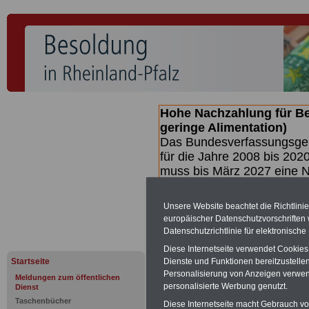
Hohe Nachzahlung für B
geringe Alimentation)
Das Bundesverfassungsgeri
für die Jahre 2008 bis 2020
muss bis
März 2027 eine N
die zun hohen Nachzahlun
(Beamte & Ruhestandsbea
Unsere Website beachtet die Richtlini
geben (Medienberichten z
europäischer Datenschutzvorschrifte
mind.
3.000 und 13.000 E
Datenschutzrichtlinie für elektronisch
hierzu eine Broschüre her
Diese Internetseite verwendet Cookie
des Gesetzentwurfs der Bu
Startseite
Dienste und Funktionen bereitzustell
(wahrscheinlich im Quarta
Personalisierung von Anzeigen verwende
Meldungen zum öffentlichen
Broschüre
.
personalisierte Werbung genutzt.
Dienst
Taschenbücher
Diese Internetseite macht Gebrauch von