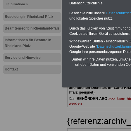
Datenschutzrichtlinie.
Publikationen
Meldung fü
Lesen Sie bitte unsere
Datenschutzrich
Besoldung in Rheinland-Pfalz
und lokalen Speicher nutzt.
öffentliche
Beamtenrecht in Rheinland-Pfalz
Durch das Klicken von "Zustimmung" geb
Rheinland-P
Cookies auf Ihrem Gerät zu speichern.
Informationen für Beamte in
Wir gewähren Dritten - einschließlich Go
Rheinland-Pfalz
Google-Website "
Datenschutzerkläru
BEHÖRDEN-ABO
mit 3 Ratgebern fü
Google ihre personenbezogenen Date
22,50 Euro: Wissenswertes für Bea
Service und Hinweise
Dürfen wir Ihre Daten nutzen, um Anz
und Beamte, Beamtenversorgungsre
(Bund/Länder) sowie Beihilferecht i
erheben Daten und verwenden Cook
Ländern. Alle drei Ratgeber sind über
Kontakt
gegliedert und erläutern auch kompliz
Sachverhalte verständlich (auch für
Mitarbeiterinnen und Mitarbeiter d
öffentlichen Dienstes im Land Rha
Pfalz
geeignet).
Das
BEHÖRDEN-ABO
>>> kann hie
werden
{referenz:archi