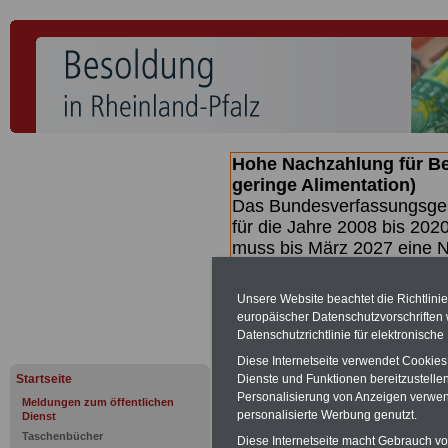
Hohe Nachzahlung für B
geringe Alimentation)
Das Bundesverfassungsgeri
für die Jahre 2008 bis 2020
muss bis
März 2027 eine N
die zun hohen Nachzahlun
(Beamte & Ruhestandsbea
Unsere Website beachtet die Richtlini
geben (Medienberichten z
europäischer Datenschutzvorschrifte
mind.
3.000 und 13.000 E
Datenschutzrichtlinie für elektronisch
hierzu eine Broschüre her
Diese Internetseite verwendet Cookie
des Gesetzentwurfs der Bu
Startseite
Dienste und Funktionen bereitzustell
(wahrscheinlich im Quarta
Personalisierung von Anzeigen verwende
Meldungen zum öffentlichen
Broschüre
.
personalisierte Werbung genutzt.
Dienst
Taschenbücher
Diese Internetseite macht Gebrauch von