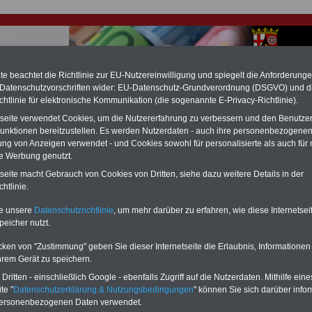
e beachtet die Richtlinie zur EU-Nutzereinwilligung und spiegelt die Anforderung
 Datenschutzvorschriften wider: EU-Datenschutz-Grundverordnung (DSGVO) und d
chtlinie für elektronische Kommunikation (die sogenannte E-Privacy-Richtlinie).
hlung für Beamte & Ruhestandsbeamte (zu geringe Alimentation)
tseite verwendet Cookies, um die Nutzererfahrung zu verbessern und den Benutze
fassungsgericht hat die Landesbesoldung von Berlin für die Jahre 2008 bis
unktionen bereitzustellen. Es werden Nutzerdaten - auch ihre personenbezogenen
assungswidrig erklärt (Berlin muss bis
März 2027 eine Neuregelung der
ung von Anzeigen verwendet - und Cookies sowohl für personalisierte als auch für 
schließen, die zun hohen Nachzahlungen führen wird). Auch beim Bund
te Werbung genutzt.
hestandsbeamte) wird es hohe Nachzahlungen geben (Medienberichten
en
alle (!) Beamte
zwischen mind.
3.000 und 13.000 Euro
,rechnen. Der INFO
tseite macht Gebrauch von Cookies von Dritten, siehe dazu weitere Details in der
hierzu eine Broschüre heraus, die unmittelbar nach dem Beschluss des
htlinie.
s der Bundesregierung vorgelegt wird (wahrscheinlich im Quartal.2026
Vor)Bestellung der Broschüre
.
te unsere
Datenschutzrichtlinie
, um mehr darüber zu erfahren, wie diese Internetse
peicher nutzt.
r Beamte und den öffentlichen Dienst in Rheinland-Pfalz:
cken von "Zustimmung" geben Sie dieser Internetseite die Erlaubnis, Informationen
soldung im Jahr 2009
hrem Gerät zu speichern.
ritten - einschließlich Google - ebenfalls Zugriff auf die Nutzerdaten. Mithilfe eine
-ABO
mit 3 Ratgebern für nur
PDF-SERVICE: 10 Bücher bzw. eBooks
te "
Datenschutzerklärung & Nutzungsbedingungen
" können Sie sich darüber infor
Wissenswertes für Beamtinnen
wichtigen Themen für Beamte und dem
personenbezogenen Daten verwendet.
 Beamtenversorgungsrecht
Dienst
Zum Komplettpreis von 15 Euro i