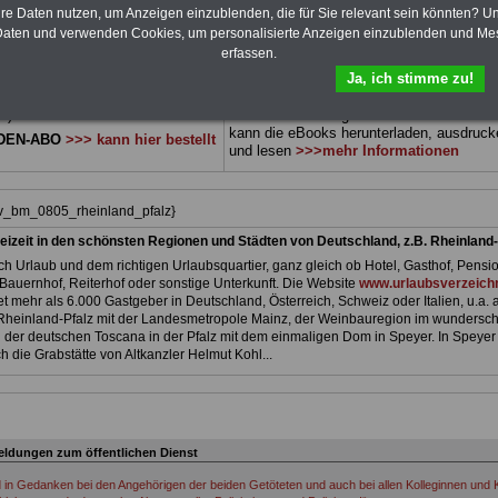
 sowie Beihilferecht in Bund und
können Sie zehn Bücher als eBook
hre Daten nutzen, um Anzeigen einzublenden, die für Sie relevant sein könnten? U
 drei Ratgeber sind übersichtlich
herunterladen, auch für Beschäftigte im
L
aten und verwenden Cookies, um personalisierte Anzeigen einzublenden und Me
d erläutern auch komplizierte
Rheinland-Pfalz
geeignet: die Bücher
erfassen.
verständlich (auch für
behandeln Beamtenrecht, Besoldung, Beih
Ja, ich stimme zu!
nnen und Mitarbeiter des
Beamtenversorgung, Rund ums Geld,
 Dienstes im Land Rhainland-
Nebentätigkeitsrecht, Frauen im öffentl. D
t).
und Berufseinstieg im öffentlichen Dienst
kann die eBooks herunterladen, ausdruck
DEN-ABO
>>> kann hier bestellt
und lesen
>>>mehr Informationen
iv_bm_0805_rheinland_pfalz}
eizeit in den schönsten Regionen und Städten von Deutschland, z.B. Rheinland-
h Urlaub und dem richtigen Urlaubsquartier, ganz gleich ob Hotel, Gasthof, Pensio
Bauernhof, Reiterhof oder sonstige Unterkunft. Die Website
www.urlaubsverzeichn
et mehr als 6.000 Gastgeber in Deutschland, Österreich, Schweiz oder Italien, u.a. 
Rheinland-Pfalz mit der Landesmetropole Mainz, der Weinbauregion im wundersc
der deutschen Toscana in der Pfalz mit dem einmaligen Dom in Speyer. In Speyer
h die Grabstätte von Altkanzler Helmut Kohl...
ldungen zum öffentlichen Dienst
d in Gedanken bei den Angehörigen der beiden Getöteten und auch bei allen Kolleginnen und K