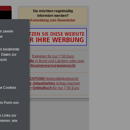
Sie möchten regelmäßig
informiert werden?
Anmeldung zum Newsletter
en zweier
ie
rn bestimmte
 Daten zur
Ratgeber für nur 7,50 Euro
nicht
Beihilfe
in Bund und Ländern oder zum
Beamtenversorgungsrecht
-
ACHTUNG
Nebentätigkeitsrecht:
vor Jobaufnahme
schlau machen
ite Cookies
>>>
OnlineBuch
für nur 7,50 Euro
FRAUEN
im Öffentlichen Dienst:
 in Form von
Hinweise und Ratschläge
>>>
OnlineBuch
für nur 7,50 Euro
s Links zur
 zu
mieren, wie
 Öff.
m Jahr