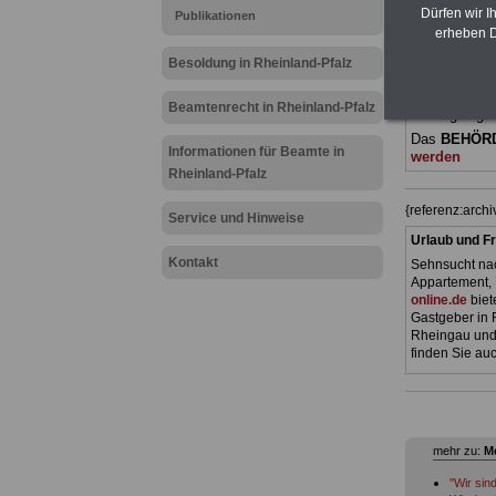
(Bund/Länder)
Dürfen wir I
Publikationen
Ländern. Alle
erheben D
gegliedert un
Sachverhalte 
Besoldung in Rheinland-Pfalz
Mitarbeiteri
öffentlichen
Beamtenrecht in Rheinland-Pfalz
Pfalz
geeigne
Das
BEHÖR
Informationen für Beamte in
werden
Rheinland-Pfalz
{referenz:arch
Service und Hinweise
Urlaub und Fr
Kontakt
Sehnsucht nac
Appartement, 
online.de
biet
Gastgeber in 
Rheingau und 
finden Sie auc
mehr zu:
Me
"Wir sin