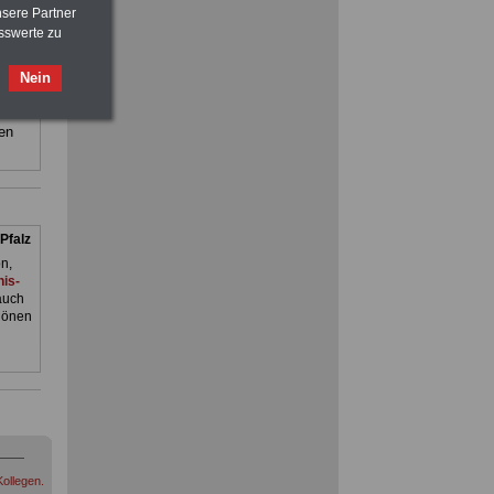
nsere Partner
and
sswerte zu
ilfe,
Ratgeber für nur 7,50 Euro
Nein
Beihilfe
in Bund und Ländern oder zum
ienst.
Beamtenversorgungsrecht
. Man
en
ACHTUNG
Nebentätigkeitsrecht:
vor Jobaufnahme
schlau machen
>>>
OnlineBuch
für nur 7,50 Euro
Pfalz
n,
is-
auch
hönen
ollegen.