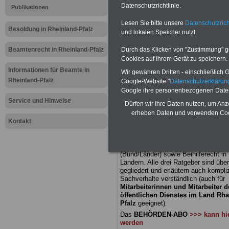
Datenschutzrichtlinie.
Publikationen
Meldung fü
Lesen Sie bitte unsere
Datenschutzrich
Besoldung in Rheinland-Pfalz
und lokalen Speicher nutzt.
öffentliche
Beamtenrecht in Rheinland-Pfalz
Durch das Klicken von "Zustimmung" geb
Rheinland-P
Cookies auf Ihrem Gerät zu speichern.
Informationen für Beamte in
Wir gewähren Dritten - einschließlich Go
Geld für St
Rheinland-Pfalz
Google-Website "
Datenschutzerkläru
Google ihre personenbezogenen Date
Bezüge
Service und Hinweise
Dürfen wir Ihre Daten nutzen, um Anz
erheben Daten und verwenden Cook
Kontakt
BEHÖRDEN-ABO
mit 3 Ratgebern fü
22,50 Euro: Wissenswertes für Bea
und Beamte, Beamtenversorgungsre
(Bund/Länder) sowie Beihilferecht i
Ländern. Alle drei Ratgeber sind über
gegliedert und erläutern auch kompliz
Sachverhalte verständlich (auch für
Mitarbeiterinnen und Mitarbeiter d
öffentlichen Dienstes im Land Rha
Pfalz
geeignet).
Das
BEHÖRDEN-ABO
>>> kann hie
werden