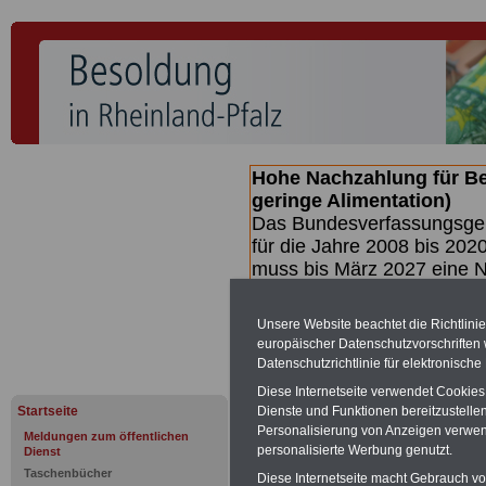
Hohe Nachzahlung für B
geringe Alimentation)
Das Bundesverfassungsgeri
für die Jahre 2008 bis 2020
muss bis
März 2027 eine N
die zun hohen Nachzahlun
(Beamte & Ruhestandsbea
Unsere Website beachtet die Richtlini
geben (Medienberichten z
europäischer Datenschutzvorschrifte
mind.
3.000 und 13.000 E
Datenschutzrichtlinie für elektronisch
hierzu eine Broschüre her
Diese Internetseite verwendet Cookie
des Gesetzentwurfs der Bu
Startseite
Dienste und Funktionen bereitzustell
(wahrscheinlich im Quarta
Personalisierung von Anzeigen verwende
Meldungen zum öffentlichen
Broschüre
.
personalisierte Werbung genutzt.
Dienst
Taschenbücher
Diese Internetseite macht Gebrauch von