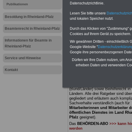
Datenschutzrichtlinie.
Publikationen
Meldung fü
Lesen Sie bitte unsere
Datenschutzrich
Besoldung in Rheinland-Pfalz
und lokalen Speicher nutzt.
öffentliche
Beamtenrecht in Rheinland-Pfalz
Durch das Klicken von "Zustimmung" geb
Rheinland-P
Cookies auf Ihrem Gerät zu speichern.
Informationen für Beamte in
Wir gewähren Dritten - einschließlich Go
Grundschul
Rheinland-Pfalz
Google-Website "
Datenschutzerkläru
Google ihre personenbezogenen Date
Sparkurs
Service und Hinweise
Dürfen wir Ihre Daten nutzen, um Anz
erheben Daten und verwenden Cook
Kontakt
BEHÖRDEN-ABO
mit 3 Ratgebern fü
22,50 Euro: Wissenswertes für Bea
und Beamte, Beamtenversorgungsre
(Bund/Länder) sowie Beihilferecht i
Ländern. Alle drei Ratgeber sind über
gegliedert und erläutern auch kompliz
Sachverhalte verständlich (auch für
Mitarbeiterinnen und Mitarbeiter d
öffentlichen Dienstes im Land Rha
Pfalz
geeignet).
Das
BEHÖRDEN-ABO
>>> kann hie
werden