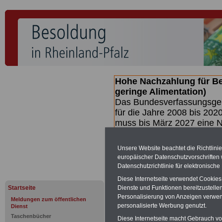
Hohe Nachzahlung für B
geringe Alimentation)
Das Bundesverfassungsgeri
für die Jahre 2008 bis 2020
muss bis
März 2027 eine N
die zun hohen Nachzahlun
(Beamte & Ruhestandsbea
Unsere Website beachtet die Richtlini
geben (Medienberichten z
europäischer Datenschutzvorschrifte
mind.
3.000 und 13.000 E
Datenschutzrichtlinie für elektronisch
hierzu eine Broschüre her
Diese Internetseite verwendet Cookie
des Gesetzentwurfs der Bu
Startseite
Dienste und Funktionen bereitzustell
(wahrscheinlich im Quarta
Personalisierung von Anzeigen verwende
Meldungen zum öffentlichen
Broschüre
.
personalisierte Werbung genutzt.
Dienst
Taschenbücher
Diese Internetseite macht Gebrauch von